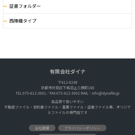
証書フォルダー
西陣織タイプ
有限会社ダイナ
〒612-8248
京都市伏見区下鳥羽上三栖町188
TEL:075-612-3001／FAX:075-612-3002 MAIL：
info@dynafile.jp
高品質で使いやすい
不動産ファイル・契約書ファイル・重要ファイル・証書ファイル等、オリジナ
ルファイルの専門店です
会社概要
プライバシーポリシー