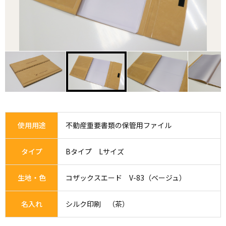
使用用途
不動産重要書類の保管用ファイル
タイプ
Bタイプ Lサイズ
生地・色
コザックスエード V-83（ベージュ）
名入れ
シルク印刷 （茶）