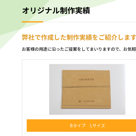
オリジナル制作実績
弊社で作成した制作実績をご紹介しま
お客様の用途に沿ったご提案をしてまいりますので、お気
Bタイプ Lサイズ