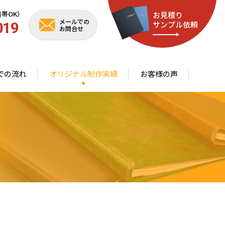
帯OK）
お見積り
メールでの
019
サンプル依頼
お問合せ
での流れ
オリジナル制作実績
お客様の声