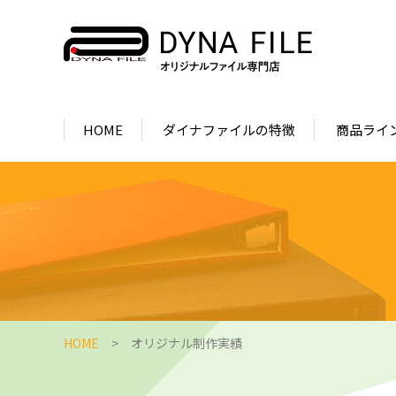
HOME
ダイナファイルの特徴
商品ライ
HOME
> オリジナル制作実績